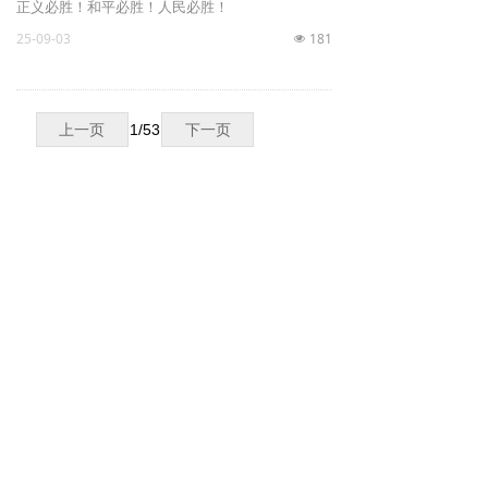
正义必胜！和平必胜！人民必胜！
25-09-03
181
넶
上一页
1
/
53
下一页