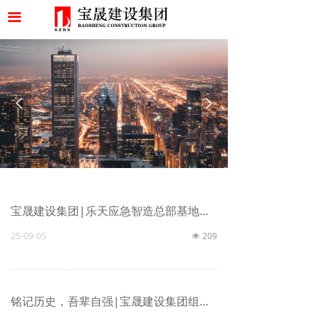
首页
끀
关于我们
项目案例
品信为
宝
· 慧创制
晟
넳
넲
公司荣誉
最新资讯
联系我们
宝晟建设集团|乐天应急智造总部基地项目开工大吉
25-09-05
209
넶
铭记历史，吾辈自强|宝晟建设集团组织员工观看抗战胜利80周年阅兵仪式